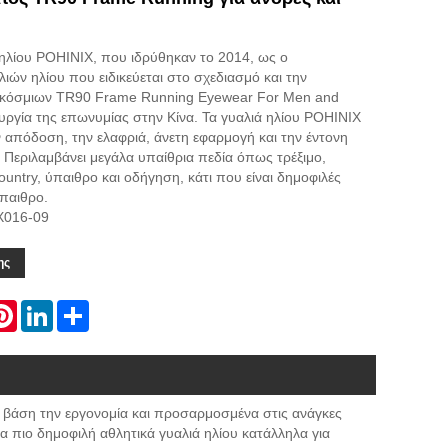
 ηλίου POHINIX, που ιδρύθηκαν το 2014, ως ο
ιών ηλίου που ειδικεύεται στο σχεδιασμό και την
κόσμιων TR90 Frame Running Eyewear For Men and
υργία της επωνυμίας στην Κίνα. Τα γυαλιά ηλίου POHINIX
ν απόδοση, την ελαφριά, άνετη εφαρμογή και την έντονη
 Περιλαμβάνει μεγάλα υπαίθρια πεδία όπως τρέξιμο,
untry, ύπαιθρο και οδήγηση, κάτι που είναι δημοφιλές
ύπαιθρο.
X016-09
ης
atsApp
Pinterest
LinkedIn
Share
βάση την εργονομία και προσαρμοσμένα στις ανάγκες
 πιο δημοφιλή αθλητικά γυαλιά ηλίου κατάλληλα για