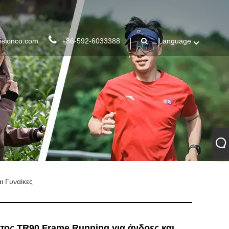
isionco.com
+86-592-6033388
Language
ι Γυναίκες
ατος TR90 Frame Running για άνδρες και