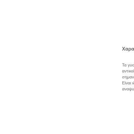
Χαρα
Τα γυ
αντικε
σημαν
Είναι 
αναψυ