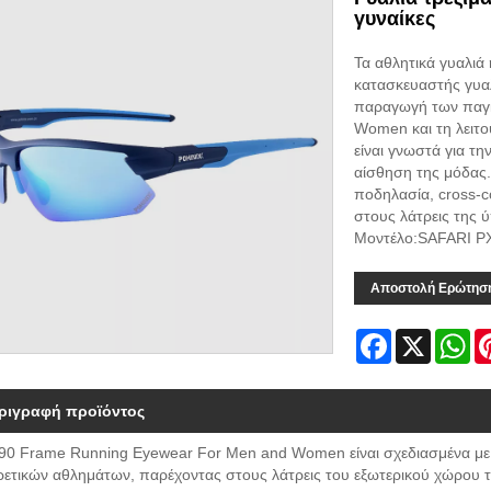
γυναίκες
Τα αθλητικά γυαλιά
κατασκευαστής γυαλ
παραγωγή των παγ
Women και τη λειτο
είναι γνωστά για τη
αίσθηση της μόδας.
ποδηλασία, cross-co
στους λάτρεις της 
Μοντέλο:SAFARI P
Αποστολή Ερώτησ
Facebook
X
Wh
ριγραφή προϊόντος
90 Frame Running Eyewear For Men and Women είναι σχεδιασμένα με 
ρετικών αθλημάτων, παρέχοντας στους λάτρεις του εξωτερικού χώρου τα