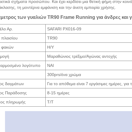
ετικά σχήματα προσώπου. Και έχει κερδίσει μια θετική φήμη στην κοινότ
κλασης, τη μοντέρνα εμφάνιση και την άνετη εμπειρία χρήσης.
μετρος των γυαλιών TR90 Frame Running για άνδρες και γ
έλο Αρ.
SAFARI PX016-09
 πλαισίου
TR90
ό φακών
Η/Υ
μογή
Μαραθώνιος τρέξιμο/Αγώνας αντοχής
αρμοσμένο λογότυπο
ΝΑΙ
300prs/ένα χρώμα
ος δειγμάτων
Για το απόθεμα είναι 7 εργάσιμες ημέρες, για
ος Παράδοσης
8-15 ημέρες
ος πληρωμής
T/T