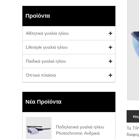
Προϊόντα
Αθλητικά γυαλιά ηλίου
Lifestyle γυαλιά ηλίου
Παιδικά γυαλιά ηλίου
Οπτικά πλαίσια
Νέα Προϊόντα
πε
Ποδηλατικά γυαλιά ηλίου
Τα TR
Photochromic Ανδρικά
διαφο