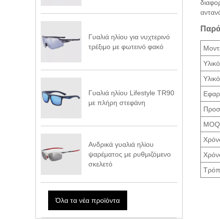
διαφορ
αντανά
Παρά
Γυαλιά ηλίου για νυχτερινό
τρέξιμο με φωτεινό φακό
Μοντ
Υλικό
Υλικ
Γυαλιά ηλίου Lifestyle TR90
Εφαρ
με πλήρη στεφάνη
Προσ
MOQ
Χρόν
Ανδρικά γυαλιά ηλίου
ψαρέματος με ρυθμιζόμενο
Χρόν
σκελετό
Τρόπ
Όλα τα νέα προϊόντα