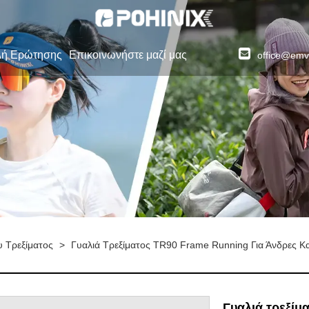
λή Ερώτησης
Επικοινωνήστε μαζί μας
office@emv
υ Τρεξίματος
>
Γυαλιά Τρεξίματος TR90 Frame Running Για Άνδρες Κα
Γυαλιά τρεξίμ