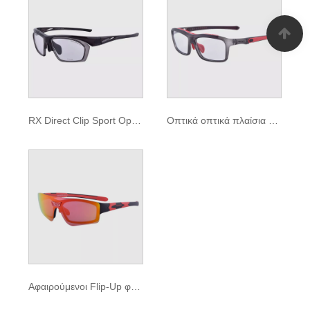
RX Direct Clip Sport Optical Canke
Οπτικά οπτικά πλαίσια με συνταγή πλήρους ακτινοβολίας
Αφαιρούμενοι Flip-Up φακοί Sport Optical Frames