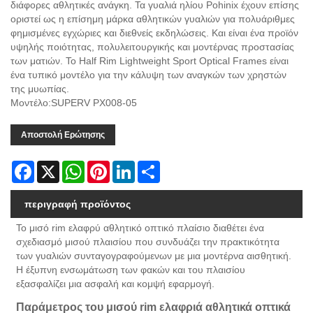
διάφορες αθλητικές ανάγκη. Τα γυαλιά ηλίου Pohinix έχουν επίσης
οριστεί ως η επίσημη μάρκα αθλητικών γυαλιών για πολυάριθμες
φημισμένες εγχώριες και διεθνείς εκδηλώσεις. Και είναι ένα προϊόν
υψηλής ποιότητας, πολυλειτουργικής και μοντέρνας προστασίας
των ματιών. Το Half Rim Lightweight Sport Optical Frames είναι
ένα τυπικό μοντέλο για την κάλυψη των αναγκών των χρηστών
της μυωπίας.
Μοντέλο:SUPERV PX008-05
Αποστολή Ερώτησης
Facebook
X
WhatsApp
Pinterest
LinkedIn
Share
περιγραφή προϊόντος
Το μισό rim ελαφρύ αθλητικό οπτικό πλαίσιο διαθέτει ένα
σχεδιασμό μισού πλαισίου που συνδυάζει την πρακτικότητα
των γυαλιών συνταγογραφούμενων με μια μοντέρνα αισθητική.
Η έξυπνη ενσωμάτωση των φακών και του πλαισίου
εξασφαλίζει μια ασφαλή και κομψή εφαρμογή.
Παράμετρος του μισού rim ελαφριά αθλητικά οπτικά