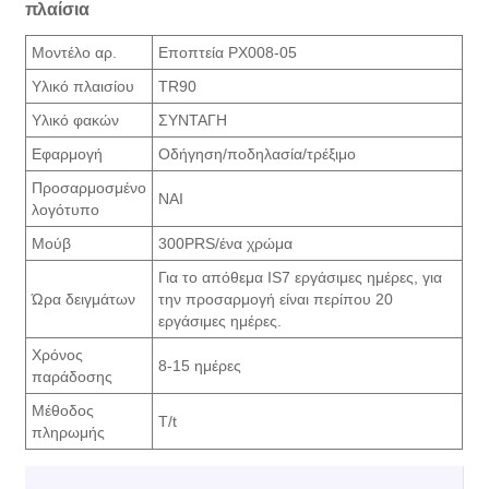
πλαίσια
Μοντέλο αρ.
Εποπτεία PX008-05
Υλικό πλαισίου
TR90
Υλικό φακών
ΣΥΝΤΑΓΗ
Εφαρμογή
Οδήγηση/ποδηλασία/τρέξιμο
Προσαρμοσμένο
ΝΑΙ
λογότυπο
Μούβ
300PRS/ένα χρώμα
Για το απόθεμα IS7 εργάσιμες ημέρες, για
Ώρα δειγμάτων
την προσαρμογή είναι περίπου 20
εργάσιμες ημέρες.
Χρόνος
8-15 ημέρες
παράδοσης
Μέθοδος
T/t
πληρωμής