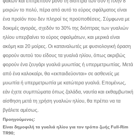
φακών και επιτρέπουν μόνο τη διόπτρα των συν ή πλην 8
μοιρών το πολύ, πέρα ​​από αυτό το εύρος σφάλματος είναι
ένα προϊόν που δεν πληροί τις προϋποθέσεις. Σύμφωνα με
δοκιμές αγοράς, σχεδόν το 30% της διόπτρας των γυαλιών
ηλίου υπερβαίνει το εύρος σφαλμάτων, και μερικά είναι
ακόμη και 20 μοίρες. Οι καταναλωτές με φυσιολογική όραση
φορούν αυτού του είδους τα γυαλιά ηλίου, όπως ακριβώς
φορούν ένα ζευγάρι γυαλιά μυωπίας ή υπερμετρωπίας. Μετά
από ένα καλοκαίρι, θα «εκπαιδεύονται» σε ασθενείς με
μυωπία ή υπερμετρωπία με κατώτερα γυαλιά. Επομένως,
εάν έχετε συμπτώματα όπως ζαλάδα, ναυτία και εκθαμβωτική
αίσθηση μετά τη χρήση γυαλιών ηλίου, θα πρέπει να τα
βγάλετε αμέσως.
Προηγούμενος:
Είναι δημοφιλή τα γυαλιά ηλίου για τον τρόπο ζωής Full-Rim
TR90;