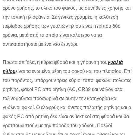
χρόνο χρήσης, το υλικό του φακού, τις συνήθειες χρήσης και
την τοπική ηλιοφάνεια. Σε γενικές γραμμές, η καλύτερη
περίοδος χρήσης των γυαλιών ηλίου είναι περίπου δύο
χρόνια, μετά από τα οποία είναι καλύτερο να τα
αντικαταστήσετε με ένα νέο ζευγάρι.
Πρώτα απ 'όλα, η κύρια φθορά και η γήρανση του
γυαλιά
ηλίου
είναι τα ενωμένα μέρη του φακού και του πλαισίου. Επί
του παρόντος, υπάρχουν τρεις κύριοι τύποι φακών: πολωτές
ρητίνης, φακοί PC από ρητίνη (AC, CR39 και νάιλον όλοι
ταξινομούνται προσωρινά σε αυτήν την κατηγορία) και
γυάλινοι φακοί. Ο ελαφρύς και άνετος πολωτής ρητίνης και ο
φακός PC από ρητίνη δεν είναι ανθεκτικοί στη φθορά και θα
γρατσουνιστούν με την πάροδο του χρόνου. Πολλοί
άνθρωποι δεν γνωρίζουν ότι οι φακοί έχουν φθαρεί και αν